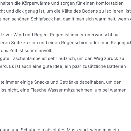
n halten die Körperwärme und sorgen für einen komfortablen
cht und dick genug ist, um die Kälte des Bodens zu isolieren, ist
 einen schönen Schlafsack hat, damit man sich warm hält, wenn 
utz vor Wind und Regen. Regen ist immer unerwünscht auf
sicheren Seite zu sein und einen Regenschirm oder eine Regenjac
as Zelt ist sehr sinnvoll.
 gute Taschenlampe ist sehr nützlich, um den Weg zurück zu
rd. Es ist auch eine gute Idee, ein paar zusätzliche Batterien
llte immer einige Snacks und Getränke dabeihaben, um den
giss nicht, eine Flasche Wasser mitzunehmen, um bei warmen
leidung und Schuhe ein absolutes Muss sind, wenn man ein